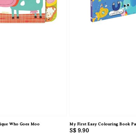
tique Who Goes Moo
My First Easy Colouring Book P
Regular
S$ 9.90