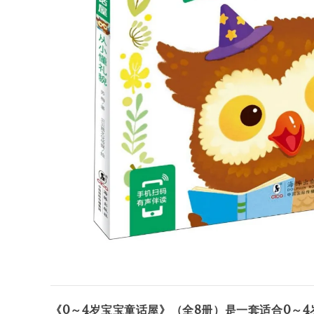
《0～4岁宝宝童话屋》（全8册）是一套适合0～