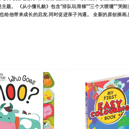
题。 《从小懂礼貌》包含"排队玩滑梯""三个大喷嚏""哭闹
也给他带来成长的启发,同时促进亲子沟通。 全新的原创插画