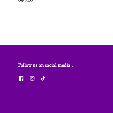
Regular
S$ 7.10
price
price
Follow us on social media :