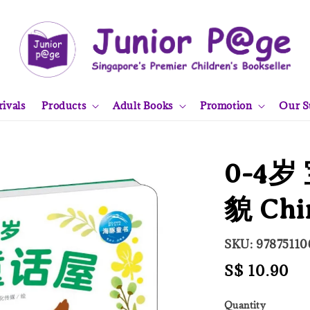
ivals
Products
Adult Books
Promotion
Our S
0-4
貌 Chi
SKU: 9787511
Regular
S$ 10.90
price
Quantity