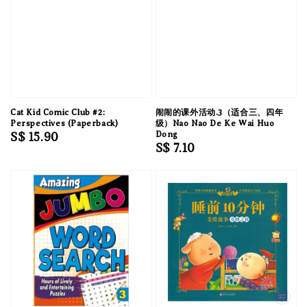
Cat Kid Comic Club #2:
闹闹的课外活动.3（适合三、四年
Perspectives (Paperback)
级）Nao Nao De Ke Wai Huo
Regular
S$ 15.90
Dong
Regular
S$ 7.10
price
price